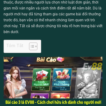
thuộc, được nhiều người lựa chọn nhờ luật đơn giản, thời
gian mỗi ván ngắn và cách tính điểm rất dễ nắm bắt. Dù là
người mới hay đã từng tham gia các game bài đổi thưởng
trước đó, bạn vẫn có thể nhanh chóng làm quen với trò
chơi này. Tất cả sẽ được chúng tôi nêu rõ hơn trong bài viết
bên dưới.
Tóm Tắt