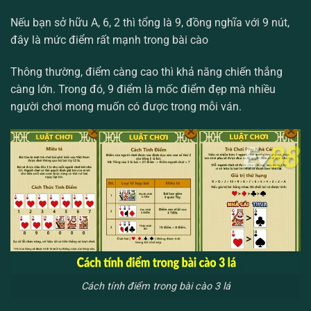
Nếu bạn sở hữu A, 6, 2 thì tổng là 9, đồng nghĩa với 9 nút,
đây là mức điểm rất mạnh trong bài cào
Thông thường, điểm càng cao thì khả năng chiến thắng
càng lớn. Trong đó, 9 điểm là mốc điểm đẹp mà nhiều
người chơi mong muốn có được trong mỗi ván.
Cách tính điểm trong bài cào 3 lá