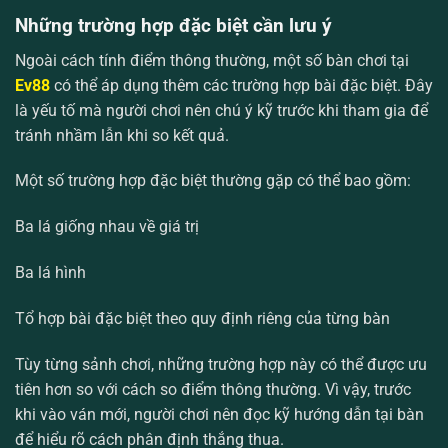
Những trường hợp đặc biệt cần lưu ý
Ngoài cách tính điểm thông thường, một số bàn chơi tại
Ev88
có thể áp dụng thêm các trường hợp bài đặc biệt. Đây
là yếu tố mà người chơi nên chú ý kỹ trước khi tham gia để
tránh nhầm lẫn khi so kết quả.
Một số trường hợp đặc biệt thường gặp có thể bao gồm:
Ba lá giống nhau về giá trị
Ba lá hình
Tổ hợp bài đặc biệt theo quy định riêng của từng bàn
Tùy từng sảnh chơi, những trường hợp này có thể được ưu
tiên hơn so với cách so điểm thông thường. Vì vậy, trước
khi vào ván mới, người chơi nên đọc kỹ hướng dẫn tại bàn
để hiểu rõ cách phân định thắng thua.