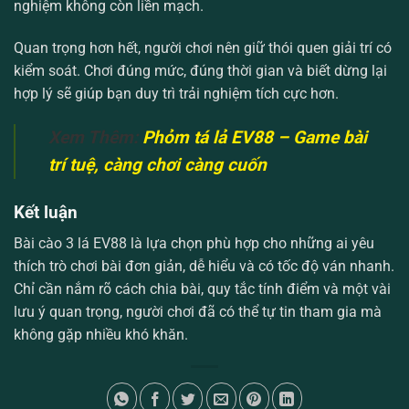
nghiệm không còn liền mạch.
Quan trọng hơn hết, người chơi nên giữ thói quen giải trí có
kiểm soát. Chơi đúng mức, đúng thời gian và biết dừng lại
hợp lý sẽ giúp bạn duy trì trải nghiệm tích cực hơn.
Xem Thêm:
Phỏm tá lả EV88 – Game bài
trí tuệ, càng chơi càng cuốn
Kết luận
Bài cào 3 lá EV88 là lựa chọn phù hợp cho những ai yêu
thích trò chơi bài đơn giản, dễ hiểu và có tốc độ ván nhanh.
Chỉ cần nắm rõ cách chia bài, quy tắc tính điểm và một vài
lưu ý quan trọng, người chơi đã có thể tự tin tham gia mà
không gặp nhiều khó khăn.