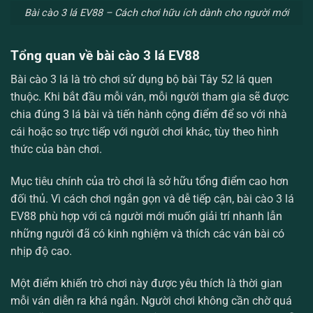
Bài cào 3 lá EV88 – Cách chơi hữu ích dành cho người mới
Tổng quan về bài cào 3 lá EV88
Bài cào 3 lá là trò chơi sử dụng bộ bài Tây 52 lá quen
thuộc. Khi bắt đầu mỗi ván, mỗi người tham gia sẽ được
chia đúng 3 lá bài và tiến hành cộng điểm để so với nhà
cái hoặc so trực tiếp với người chơi khác, tùy theo hình
thức của bàn chơi.
Mục tiêu chính của trò chơi là sở hữu tổng điểm cao hơn
đối thủ. Vì cách chơi ngắn gọn và dễ tiếp cận, bài cào 3 lá
EV88 phù hợp với cả người mới muốn giải trí nhanh lẫn
những người đã có kinh nghiệm và thích các ván bài có
nhịp độ cao.
Một điểm khiến trò chơi này được yêu thích là thời gian
mỗi ván diễn ra khá ngắn. Người chơi không cần chờ quá