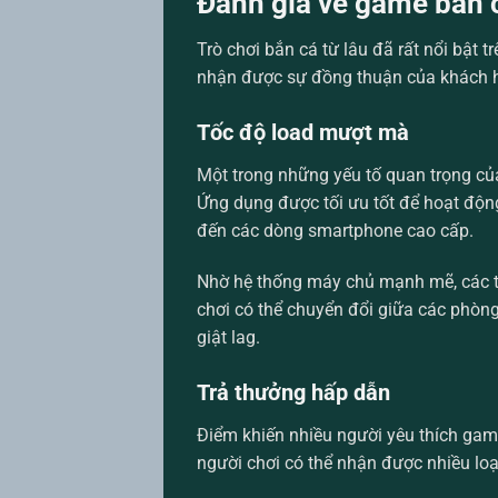
Đánh giá về game bắn 
Trò chơi bắn cá từ lâu đã rất nổi bật t
nhận được sự đồng thuận của khách h
Tốc độ load mượt mà
Một trong những yếu tố quan trọng của
Ứng dụng được tối ưu tốt để hoạt động 
đến các dòng smartphone cao cấp.
Nhờ hệ thống máy chủ mạnh mẽ, các t
chơi có thể chuyển đổi giữa các phòn
giật lag.
Trả thưởng hấp dẫn
Điểm khiến nhiều người yêu thích game
người chơi có thể nhận được nhiều lo