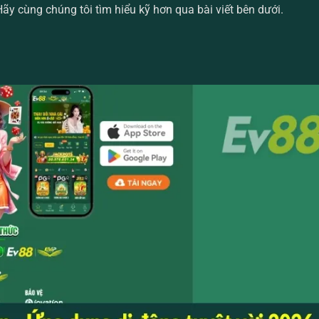
Hãy cùng chúng tôi tìm hiểu kỹ hơn qua bài viết bên dưới.