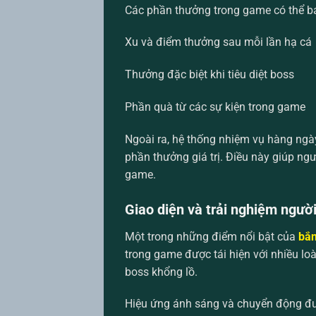
Các phần thưởng trong game có thể b
Xu và điểm thưởng sau mỗi lần hạ cá
Thưởng đặc biệt khi tiêu diệt boss
Phần quà từ các sự kiện trong game
Ngoài ra, hệ thống nhiệm vụ hàng ngà
phần thưởng giá trị. Điều này giúp ng
game.
Giao diện và trải nghiệm ngườ
Một trong những điểm nổi bật của
bắn
trong game được tái hiện với nhiều lo
boss khổng lồ.
Hiệu ứng ánh sáng và chuyển động được