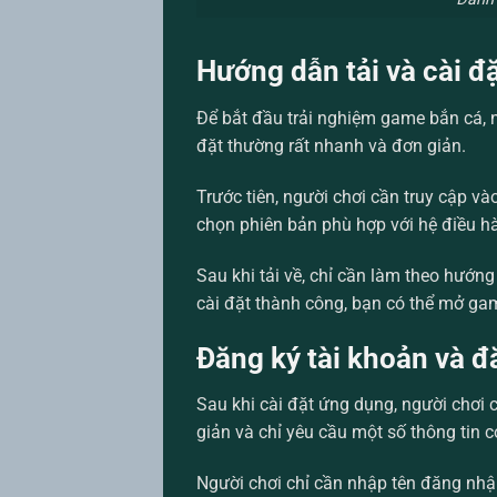
Hướng dẫn tải và cài đ
Để bắt đầu trải nghiệm game bắn cá, ng
đặt thường rất nhanh và đơn giản.
Trước tiên, người chơi cần truy cập và
chọn phiên bản phù hợp với hệ điều hà
Sau khi tải về, chỉ cần làm theo hướng
cài đặt thành công, bạn có thể mở gam
Đăng ký tài khoản và 
Sau khi cài đặt ứng dụng, người chơi 
giản và chỉ yêu cầu một số thông tin c
Người chơi chỉ cần nhập tên đăng nhập