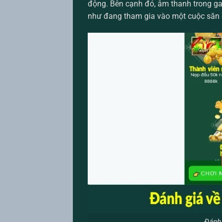
động. Bên cạnh đó, âm thanh trong ga
như đang tham gia vào một cuộc săn 
Đánh 