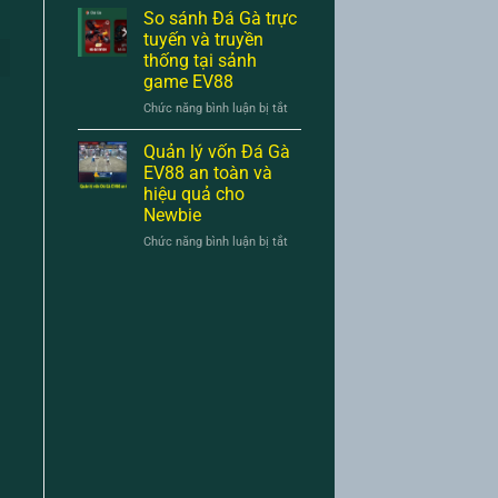
dẫn
sử
So sánh Đá Gà trực
xem
trận
tuyến và truyền
không
Đá
thống tại sảnh
giật
Gà
game EV88
lag
EV88:
Hướng
Chức năng bình luận bị tắt
ở
dẫn
So
tra
sánh
Quản lý vốn Đá Gà
cứu
Đá
EV88 an toàn và
&
Gà
hiệu quả cho
Phân
trực
Newbie
tích
tuyến
phong
và
Chức năng bình luận bị tắt
ở
độ
truyền
Quản
thống
lý
tại
vốn
sảnh
Đá
game
Gà
EV88
EV88
an
toàn
và
hiệu
quả
cho
Newbie