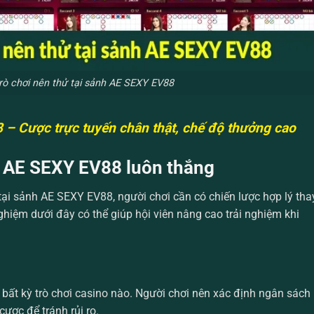
rò chơi nên thử tại sảnh AE SEXY EV88
– Cược trực tuyến chân thật, chế độ thưởng cao
h AE SEXY EV88 luôn thắng
tại sảnh AE SEXY EV88, người chơi cần có chiến lược hợp lý tha
ghiệm dưới đây có thể giúp hội viên nâng cao trải nghiệm khi
g bất kỳ trò chơi casino nào. Người chơi nên xác định ngân sách
cược để tránh rủi ro.