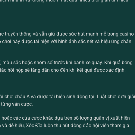
bạc truyền thống và vẫn giữ được sức hút mạnh mẽ trong casino
ò chơi này được tái hiện với hình ảnh sắc nét và hiệu ứng chân
ố, màu sắc hoặc nhóm số trước khi bánh xe quay. Khi quả bóng
iác hồi hộp sẽ tăng dần cho đến khi kết quả được xác định.
ời chơi châu Á và được tái hiện sinh động tại. Luật chơi đơn giả
 từng ván cược.
 hoặc các cửa cược khác dựa trên số lượng quân vị xuất hiện
 và dễ hiểu, Xóc Đĩa luôn thu hút đông đảo hội viên tham gia.