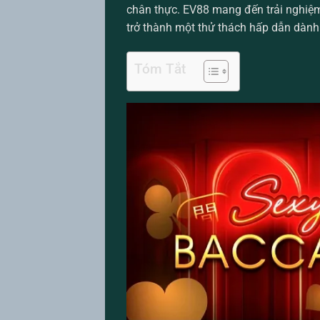
chân thực. EV88 mang đến trải nghiệm 
trở thành một thử thách hấp dẫn dành 
Tóm Tắt