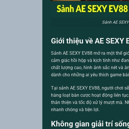
Sảnh AE SEXY 
Giới thiệu về AE SEXY
Sảnh AE SEXY EV88 mở ra một thế giới
cảm giác hồi hộp và kịch tính như đan
chất lượng cao, hình ảnh sắc nét và â
dành cho những ai yêu thích game bài 
Tại sảnh AE SEXY EV88, người chơi sẽ
hàng loạt bàn cược hoạt động liên tục.
thân thiện và tốc độ xử lý mượt mà. Nh
nhanh chóng và tiện lợi.
Không gian giải trí số