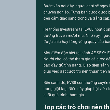
Bước vào nơi đây, người chơi sẽ ngay
chuyên nghiệp. Từng bàn cược được bố
đến cảm giác sang trọng và đẳng cấp
Hệ thống livestream tại EV88 hoạt độn
đường truyền mượt mà. Nhờ vậy, người 
được chia hay từng vòng quay của bán
Một điểm đặc biệt tại sảnh AE SEXY EV
Người chơi có thể tham gia cá cược d
bảo đầy đủ tính năng. Giao diện sảnh
giúp việc đặt cược trở nên thuận tiện 
Bên cạnh đó, EV88 còn thường xuyên c
trạng giật lag. Điều này giúp hội viên 
suốt quá trình tham gia.
Top các trò chơi nên t