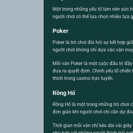
Một trong những yếu tố làm nên sức h
người chơi có thể lựa chọn nhiều tựa g
Poker
Poker là trò chơi đòi hỏi sự kết hợp g
người chơi không chỉ dựa vào vận ma
Mỗi ván Poker là một cuộc đấu trí đầy
đưa ra quyết định. Chính yếu tố chiến 
thích trong casino trực tuyến.
Rồng Hổ
Rồng Hổ là một trong những trò chơi 
đơn giản khi người chơi chỉ cần dự đo
Thời gian mỗi ván chỉ kéo dài vài giây
phù hợp với những người thích trải n