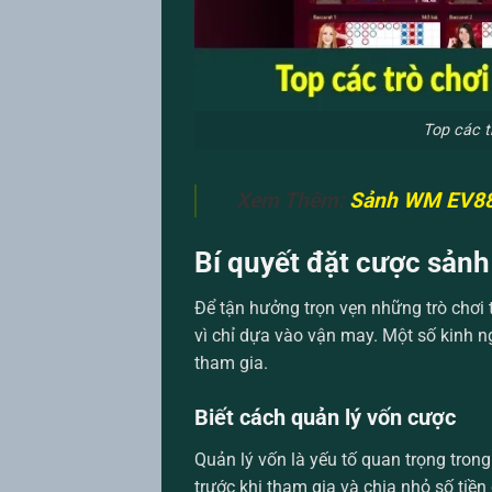
Top các t
Xem Thêm:
Sảnh WM EV88 
Bí quyết đặt cược sản
Để tận hưởng trọn vẹn những trò chơi 
vì chỉ dựa vào vận may. Một số kinh n
tham gia.
Biết cách quản lý vốn cược
Quản lý vốn là yếu tố quan trọng tron
trước khi tham gia và chia nhỏ số tiền 