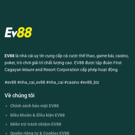
thống
phong
Gà
tại
độ
EV88
sảnh
an
game
toàn
EV88
và
hiệu
quả
cho
Newbie
EV88
là nhà cái uy tín cung cấp cá cược thể thao, game bài, casino,
poker, trò chơi giải trí chất lượng cao. EV88 được tập đoàn First
Cagayan leisure and Resort Corporation cấp phép hoạt động.
#ev88 #nha_cai_ev88 #nha_cai #casino #ev88_biz
Về chúng tôi
Chính sách bảo mật EV88
Điều khoản & điều kiện EV88
Miễn trừ trách nhiệm EV88
Quyền riêng tư & Cookies EV88