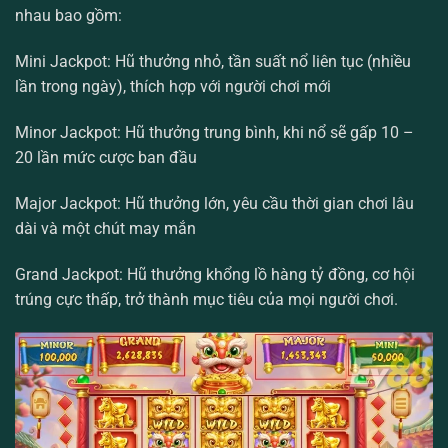
nhau bao gồm:
Mini Jackpot: Hũ thưởng nhỏ, tần suất nổ liên tục (nhiều
lần trong ngày), thích hợp với người chơi mới
Minor Jackpot: Hũ thưởng trung bình, khi nổ sẽ gấp 10 –
20 lần mức cược ban đầu
Major Jackpot: Hũ thưởng lớn, yêu cầu thời gian chơi lâu
dài và một chút may mắn
Grand Jackpot: Hũ thưởng khổng lồ hàng tỷ đồng, cơ hội
trúng cực thấp, trở thành mục tiêu của mọi người chơi.