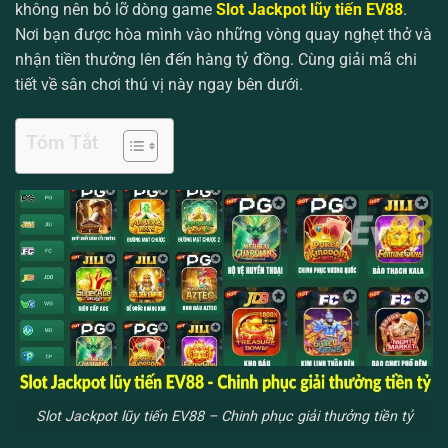
không nên bỏ lỡ dòng game
Slot Jackpot lũy tiến EV88
.
Nơi bạn được hòa mình vào những vòng quay nghẹt thở và
nhận tiền thưởng lên đến hàng tỷ đồng. Cùng giải mã chi
tiết về sân chơi thú vị này ngay bên dưới.
Tóm Tắt
Slot Jackpot lũy tiến EV88 – Chinh phục giải thưởng tiền tỷ