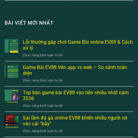
BÀI VIẾT MỚI NHẤT
Lỗi thường gặp chơi Game Bài online EV88 & Cách
xử lý
Chức năng bình luận bị tắt
ở
Lỗi
thường
Game Bài EV88 trên app vs web – So sánh toàn
gặp
diện
chơi
Chức năng bình luận bị tắt
ở
Game
Game
Bài
Bài
Top bàn game bài EV88 vào tiền nhiều nhất năm
online
EV88
EV88
2026
trên
&
Chức năng bình luận bị tắt
ở
app
Cách
Top
vs
xử
bàn
Sai lầm đá gà online EV88 khiến nhiều người rơi
web
lý
game
–
vào cái “bẫy”
bài
So
Chức năng bình luận bị tắt
ở
EV88
sánh
Sai
vào