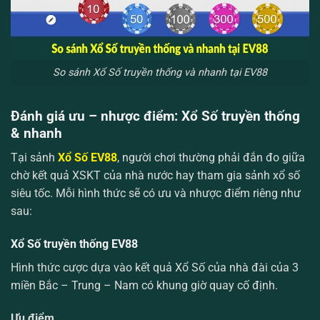
So sánh Xổ Số truyền thống và nhanh tại EV88
Đánh giá ưu – nhược điểm: Xổ Số truyền thống
& nhanh
Tại sảnh
Xổ Số EV88
, người chơi thường phải đắn đo giữa
chờ kết quả XSKT của nhà nước hay tham gia sảnh xổ số
siêu tốc. Mỗi hình thức sẽ có ưu và nhược điểm riêng như
sau:
Xổ Số truyền thống EV88
Hình thức cược dựa vào kết quả Xổ Số của nhà đài của 3
miền Bắc – Trung – Nam có khung giờ quay cố định.
Ưu điểm