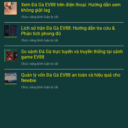
toàn
lầm
Xem Đá Gà EV88 trên điện thoại: Hướng dẫn xem
tiền
diện
đá
nhiều
không giật lag
gà
nhất
Chức năng bình luận bị tắt
ở
online
năm
Xem
EV88
2026
Đá
Lịch sử trận Đá Gà EV88: Hướng dẫn tra cứu &
khiến
Gà
nhiều
Phân tích phong độ
EV88
người
Chức năng bình luận bị tắt
ở
trên
rơi
Lịch
điện
vào
sử
So sánh Đá Gà trực tuyến và truyền thống tại sảnh
thoại:
cái
trận
Hướng
game EV88
“bẫy”
Đá
dẫn
Chức năng bình luận bị tắt
ở
Gà
xem
So
EV88:
không
sánh
Quản lý vốn Đá Gà EV88 an toàn và hiệu quả cho
Hướng
giật
Đá
dẫn
Newbie
lag
Gà
tra
Chức năng bình luận bị tắt
ở
trực
cứu
Quản
tuyến
&
lý
và
Phân
vốn
truyền
tích
Đá
thống
phong
Gà
tại
độ
EV88
sảnh
an
game
toàn
EV88